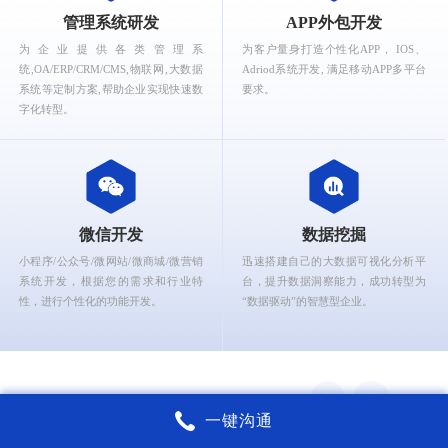
What can Ruizhi Interactive provide for you?
管理系统研发
APP外包开发
为企业提供各类管理系
为客户量身打造个性化APP， IOS、
统,OA/ERP/CRM/CMS,物联网,大数据
Adriod系统开发, 满足移动APP多平台
系统等定制方案,帮助企业实现快速数
要求。
字化转型。
微信开发
数据挖掘
小程序/公众号/微网站/微商城/微营销
迅速搭建自己的大数据可视化分析平
系统开发，根据您的需求和行业特
台，提升数据洞察能力，成功转型为
性，进行个性化的功能开发。
“数据驱动”的智慧型企业。
一键沟通
锐智互动核心能力