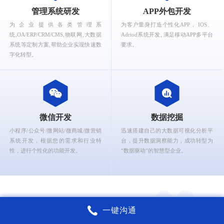
What can Ruizhi Interactive provide for you?
管理系统研发
APP外包开发
为企业提供各类管理系
为客户量身打造个性化APP， IOS、
统,OA/ERP/CRM/CMS,物联网,大数据
Adriod系统开发, 满足移动APP多平台
系统等定制方案,帮助企业实现快速数
要求。
字化转型。
微信开发
数据挖掘
小程序/公众号/微网站/微商城/微营销
迅速搭建自己的大数据可视化分析平
系统开发，根据您的需求和行业特
台，提升数据洞察能力，成功转型为
性，进行个性化的功能开发。
“数据驱动”的智慧型企业。
一键沟通
锐智互动核心能力